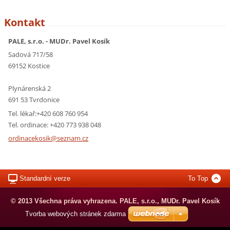
Kontakt
PALE, s.r.o. - MUDr. Pavel Kosík
Sadová 717/58
69152 Kostice
Plynárenská 2
691 53 Tvrdonice
Tel. lékař:+420 608 760 954
Tel. ordinace: +420 773 938 048
ordinace
kosik@se
znam.cz
Standardní verze
To Top
© 2013 Všechna práva vyhrazena. PALE, s.r.o., MUDr. Pavel Kosík
Tvorba webových stránek zdarma